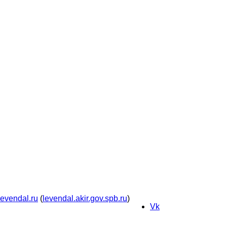
levendal.ru
(
levendal.akir.gov.spb.ru
)
Vk