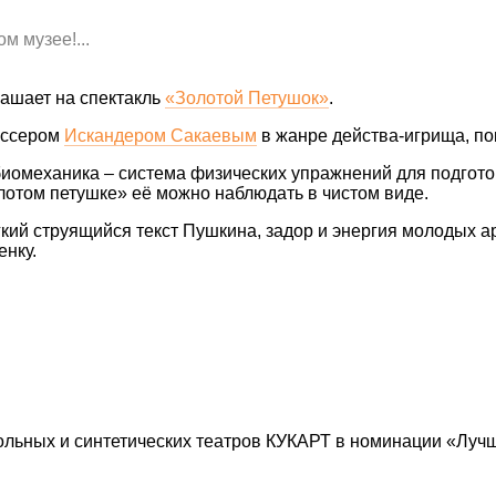
м музее!...
ашает на спектакль
«Золотой Петушок»
.
иссером
Искандером Сакаевым
в жанре действа-игрища, по
биомеханика – система физических упражнений для подготов
олотом петушке» её можно наблюдать в чистом виде.
кий струящийся текст Пушкина, задор и энергия молодых а
енку.
льных и синтетических театров КУКАРТ в номинации «Лучш