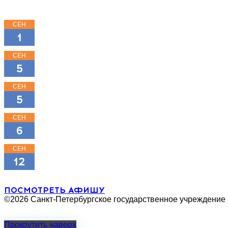
СЕН
15:00
1
КЛАССНЫЕ КЛАССИКИ
СЕН
11:00
5
КЛАССНЫЕ КЛАССИКИ
СЕН
16:00
5
КЛАССНЫЕ КЛАССИКИ
СЕН
18:00
6
МОЖНО ПОПРОСИТЬ НИНУ?
СЕН
11:00
12
ТРИ ПОРОСЁНКА
ПОСМОТРЕТЬ АФИШУ
©2026 Санкт-Петербургское государственное учреждение
Прокрутить наверх