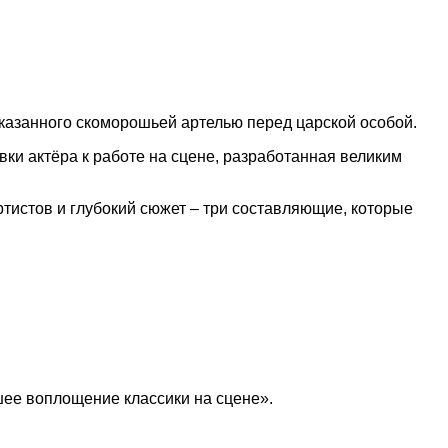
казанного скоморошьей артелью перед царской особой.
ки актёра к работе на сцене, разработанная великим
ртистов и глубокий сюжет – три составляющие, которые
ее воплощение классики на сцене».