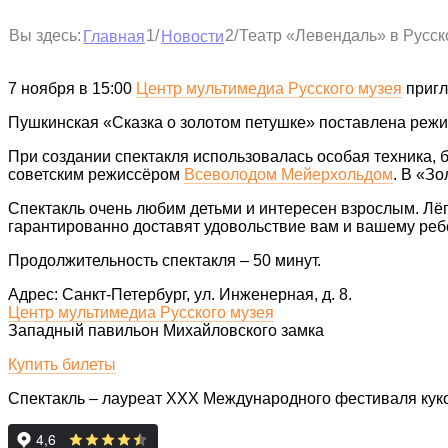
1
2
Вы здесь:
/
/
Театр «Левендаль» в Русско
Главная
Новости
7 ноября в 15:00
Центр мультимедиа Русского музея
пригл
Пушкинская «Сказка о золотом петушке» поставлена реж
При создании спектакля использовалась особая техника, 
советским режиссёром
Всеволодом Мейерхольдом
. В «З
Спектакль очень любим детьми и интересен взрослым. Лёг
гарантированно доставят удовольствие вам и вашему реб
Продолжительность спектакля – 50 минут.
Адрес: Санкт-Петербург, ул. Инженерная, д. 8.
Центр мультимедиа Русского музея
Западный павильон Михайловского замка
Купить билеты
Спектакль – лауреат ХХХ Международного фестиваля куко