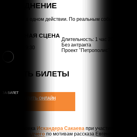
НАВОДНЕНИЕ
Дознание в одном действии. По реальным событиям.
ОСНОВНАЯ СЦЕНА
Длительность: 1 час 20 мин
Без антракта
8 марта, 19:30
Проект "Петрополис"
18+
КУПИТЬ БИЛЕТЫ
1200
Р
КУПИТЬ ОНЛАЙН
Инсценировка
Искандера Сакаева
при участии
Артёма Осадчего
по мотивам рассказа Евгения