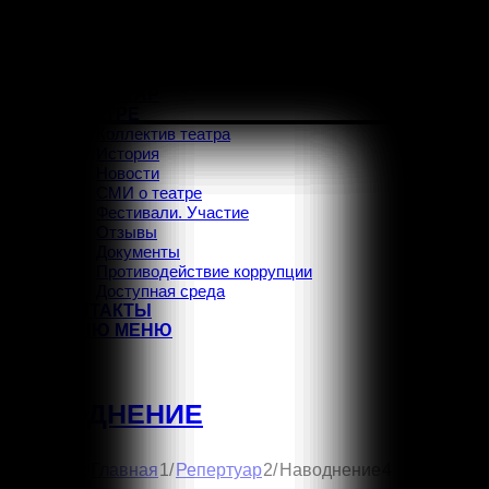
ГЛАВНАЯ
АФИША
РЕПЕРТУАР
О ТЕАТРЕ
Коллектив театра
История
Новости
СМИ о театре
Фестивали. Участие
Отзывы
Документы
Противодействие коррупции
Доступная среда
КОНТАКТЫ
МЕНЮ
МЕНЮ
Vk
НАВОДНЕНИЕ
1
2
Вы здесь:
/
/
Наводнение
4
Главная
Репертуар