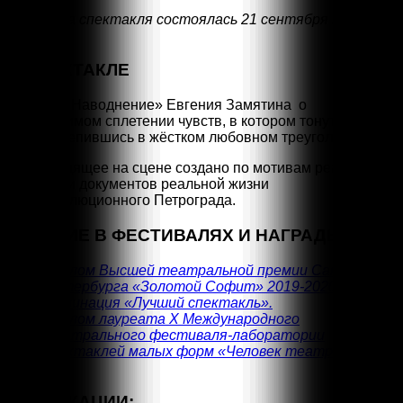
Премьера спектакля состоялась 21 сентября 2019
года
О СПЕКТАКЛЕ
Рассказ «Наводнение» Евгения Замятина о
невыносимом сплетении чувств, в котором тонут все
герои, сцепившись в жёстком любовном треугольнике.
Происходящее на сцене создано по мотивам реальных
событий и документов реальной жизни
постреволюционного Петрограда.
УЧАСТИЕ В ФЕСТИВАЛЯХ И НАГРАДЫ:
Диплом
Высшей театральной премии Санкт-
Петербурга «Золотой Софит» 2019-2020 гг.
Номинация «Лучший спектакль».
Диплом лауреата Х Международного
театрального фестиваля-лаборатории
спектаклей малых форм «Человек театра» 2023
г.
ПУБЛИКАЦИИ: