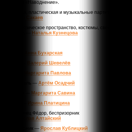
Замятина «Наводнение».
Режиссура, пластическая и музыкальные партитуры —
Искандер Сакаев
Сценографическое пространство, костюмы, световая
партитура —
Наталья Кузнецова
В ролях:
Софья —
Анна Бухарская
Трофим —
Валерий Шевелёв
Ганька —
Маргарита Павлова
Следователь —
Артём Осадчий
Докторша —
Маргарита Савина
Пелагея —
Ирина Платицина
Андрей, отец Фёдор, беспризорник
—
Владислав Алтайский
Беспризорник —
Ярослав Кублицкий