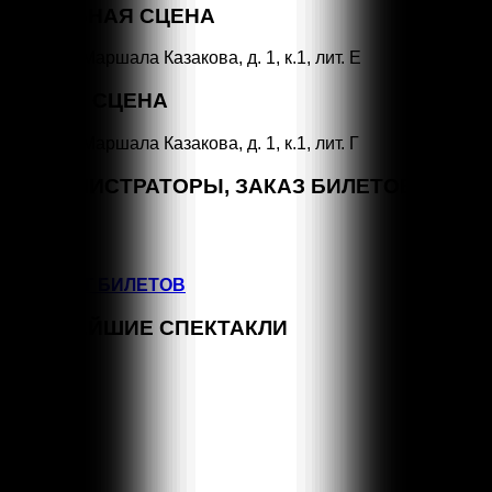
ОСНОВНАЯ СЦЕНА
СПб, ул. Маршала Казакова, д. 1, к.1, лит. Е
МАЛАЯ СЦЕНА
СПб, ул. Маршала Казакова, д. 1, к.1, лит. Г
АДМИНИСТРАТОРЫ, ЗАКАЗ БИЛЕТОВ
+7 (964) 383-07-07
+7(812) 246-64-73
ВОЗВРАТ БИЛЕТОВ
БЛИЖАЙШИЕ СПЕКТАКЛИ
СЕН
15:00
1
КЛАССНЫЕ КЛАССИКИ
СЕН
11:00
5
КЛАССНЫЕ КЛАССИКИ