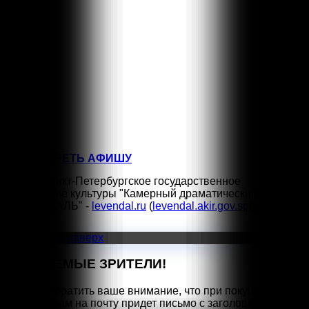
СЕН
16:00
5
КЛАССНЫЕ КЛАССИКИ
СЕН
18:00
6
МОЖНО ПОПРОСИТЬ НИНУ?
СЕН
11:00
12
ТРИ ПОРОСЁНКА
ПОСМОТРЕТЬ АФИШУ
©2026 Санкт-Петербургское государственное
учреждение культуры "Камерный драматический театр
"ЛЕВЕНДАЛЬ" -
levendal.ru
(
levendal.akir.gov.spb.ru
)
Vk
Прокрутить наверх
УВАЖАЕМЫЕ ЗРИТЕЛИ!
Просим обратить ваше внимание, что при покупке билета
на сайте вам на почту придет письмо с заголовком