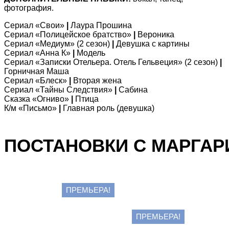
фотография.
Сериал «Свои»
|
Лаура Прошина
Сериал «Полицейское братство»
|
Вероника
Сериал «Медиум» (2 сезон)
|
Девушка с картины
Сериал «Анна К»
|
Модель
Сериал «Записки Отельера. Отель Гельвеция» (2 сезон)
|
Горничная Маша
Сериал «Блеск»
|
Вторая жена
Сериал «Тайны Следствия»
|
Сабина
Сказка «Огниво»
|
Птица
К/м «Письмо»
|
Главная роль (девушка)
ПОСТАНОВКИ С МАРГАР
ЖУРАВЛИКИ
ПРЕМЬЕРА!
16+
ЛИРИЧЕСКОЕ ОТСТУПЛЕНИЕ
ПРЕМЬЕРА!
18+