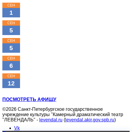
СЕН
15:00
1
КЛАССНЫЕ КЛАССИКИ
СЕН
11:00
5
КЛАССНЫЕ КЛАССИКИ
СЕН
16:00
5
КЛАССНЫЕ КЛАССИКИ
СЕН
18:00
6
МОЖНО ПОПРОСИТЬ НИНУ?
СЕН
11:00
12
ТРИ ПОРОСЁНКА
ПОСМОТРЕТЬ АФИШУ
©2026 Санкт-Петербургское государственное
учреждение культуры "Камерный драматический театр
"ЛЕВЕНДАЛЬ" -
levendal.ru
(
levendal.akir.gov.spb.ru
)
Vk