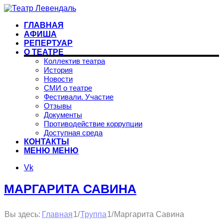
ГЛАВНАЯ
АФИША
РЕПЕРТУАР
О ТЕАТРЕ
Коллектив театра
История
Новости
СМИ о театре
Фестивали. Участие
Отзывы
Документы
Противодействие коррупции
Доступная среда
КОНТАКТЫ
МЕНЮ
МЕНЮ
Vk
МАРГАРИТА САВИНА
1
1
Вы здесь:
/
Маргарита Савина
Главная
/
Труппа