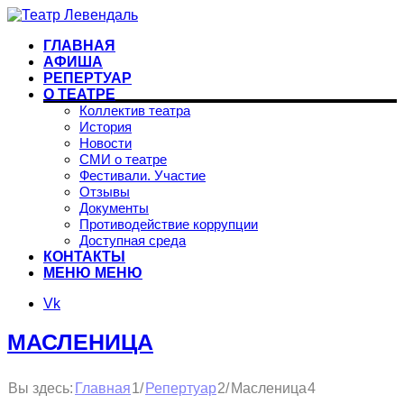
ГЛАВНАЯ
АФИША
РЕПЕРТУАР
О ТЕАТРЕ
Коллектив театра
История
Новости
СМИ о театре
Фестивали. Участие
Отзывы
Документы
Противодействие коррупции
Доступная среда
КОНТАКТЫ
МЕНЮ
МЕНЮ
Vk
МАСЛЕНИЦА
1
2
Вы здесь:
/
/
Масленица
4
Главная
Репертуар