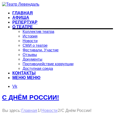
ГЛАВНАЯ
АФИША
РЕПЕРТУАР
О ТЕАТРЕ
Коллектив театра
История
Новости
СМИ о театре
Фестивали. Участие
Отзывы
Документы
Противодействие коррупции
Доступная среда
КОНТАКТЫ
МЕНЮ
МЕНЮ
Vk
С ДНЁМ РОССИИ!
1
2
Вы здесь:
/
/
С Днём России!
Главная
Новости