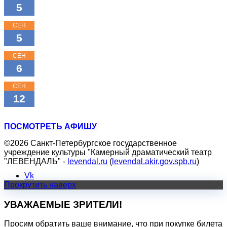
5
КЛАССНЫЕ КЛАССИКИ
СЕН
16:00
5
КЛАССНЫЕ КЛАССИКИ
СЕН
18:00
6
МОЖНО ПОПРОСИТЬ НИНУ?
СЕН
11:00
12
ТРИ ПОРОСЁНКА
ПОСМОТРЕТЬ АФИШУ
©2026 Санкт-Петербургское государственное
учреждение культуры "Камерный драматический театр
"ЛЕВЕНДАЛЬ" -
levendal.ru
(
levendal.akir.gov.spb.ru
)
Vk
Прокрутить наверх
УВАЖАЕМЫЕ ЗРИТЕЛИ!
Просим обратить ваше внимание, что при покупке билета