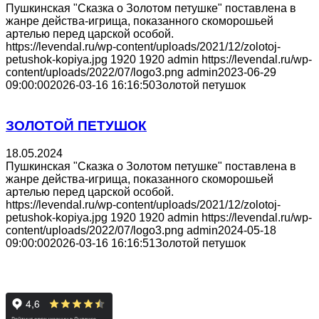
Пушкинская "Сказка о Золотом петушке" поставлена в
жанре действа-игрища, показанного скоморошьей
артелью перед царской особой.
https://levendal.ru/wp-content/uploads/2021/12/zolotoj-
petushok-kopiya.jpg
1920
1920
admin
https://levendal.ru/wp-
content/uploads/2022/07/logo3.png
admin
2023-06-29
09:00:00
2026-03-16 16:16:50
Золотой петушок
ЗОЛОТОЙ ПЕТУШОК
18.05.2024
Пушкинская "Сказка о Золотом петушке" поставлена в
жанре действа-игрища, показанного скоморошьей
артелью перед царской особой.
https://levendal.ru/wp-content/uploads/2021/12/zolotoj-
petushok-kopiya.jpg
1920
1920
admin
https://levendal.ru/wp-
content/uploads/2022/07/logo3.png
admin
2024-05-18
09:00:00
2026-03-16 16:16:51
Золотой петушок