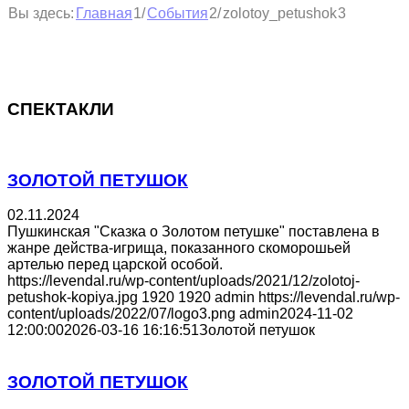
1
2
Вы здесь:
/
/
zolotoy_petushok
3
Главная
События
СПЕКТАКЛИ
ЗОЛОТОЙ ПЕТУШОК
02.11.2024
Пушкинская "Сказка о Золотом петушке" поставлена в
жанре действа-игрища, показанного скоморошьей
артелью перед царской особой.
https://levendal.ru/wp-content/uploads/2021/12/zolotoj-
petushok-kopiya.jpg
1920
1920
admin
https://levendal.ru/wp-
content/uploads/2022/07/logo3.png
admin
2024-11-02
12:00:00
2026-03-16 16:16:51
Золотой петушок
ЗОЛОТОЙ ПЕТУШОК