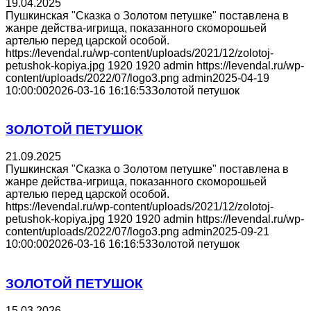
19.04.2025
Пушкинская "Сказка о Золотом петушке" поставлена в
жанре действа-игрища, показанного скоморошьей
артелью перед царской особой.
https://levendal.ru/wp-content/uploads/2021/12/zolotoj-
petushok-kopiya.jpg
1920
1920
admin
https://levendal.ru/wp-
content/uploads/2022/07/logo3.png
admin
2025-04-19
10:00:00
2026-03-16 16:16:53
Золотой петушок
ЗОЛОТОЙ ПЕТУШОК
21.09.2025
Пушкинская "Сказка о Золотом петушке" поставлена в
жанре действа-игрища, показанного скоморошьей
артелью перед царской особой.
https://levendal.ru/wp-content/uploads/2021/12/zolotoj-
petushok-kopiya.jpg
1920
1920
admin
https://levendal.ru/wp-
content/uploads/2022/07/logo3.png
admin
2025-09-21
10:00:00
2026-03-16 16:16:53
Золотой петушок
ЗОЛОТОЙ ПЕТУШОК
15.03.2026