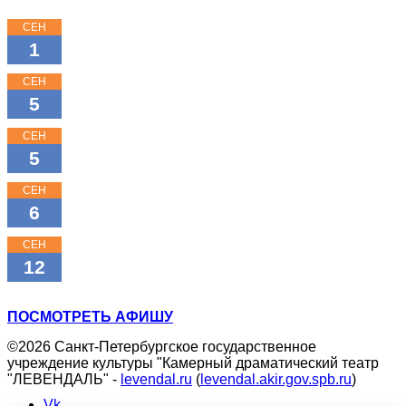
СЕН
15:00
1
КЛАССНЫЕ КЛАССИКИ
СЕН
11:00
5
КЛАССНЫЕ КЛАССИКИ
СЕН
16:00
5
КЛАССНЫЕ КЛАССИКИ
СЕН
18:00
6
МОЖНО ПОПРОСИТЬ НИНУ?
СЕН
11:00
12
ТРИ ПОРОСЁНКА
ПОСМОТРЕТЬ АФИШУ
©2026 Санкт-Петербургское государственное
учреждение культуры "Камерный драматический театр
"ЛЕВЕНДАЛЬ" -
levendal.ru
(
levendal.akir.gov.spb.ru
)
Vk