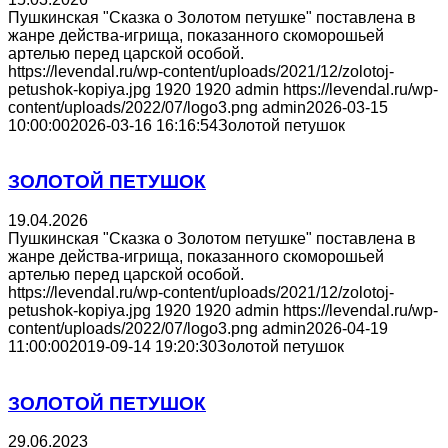
Пушкинская "Сказка о Золотом петушке" поставлена в
жанре действа-игрища, показанного скоморошьей
артелью перед царской особой.
https://levendal.ru/wp-content/uploads/2021/12/zolotoj-
petushok-kopiya.jpg
1920
1920
admin
https://levendal.ru/wp-
content/uploads/2022/07/logo3.png
admin
2026-03-15
10:00:00
2026-03-16 16:16:54
Золотой петушок
ЗОЛОТОЙ ПЕТУШОК
19.04.2026
Пушкинская "Сказка о Золотом петушке" поставлена в
жанре действа-игрища, показанного скоморошьей
артелью перед царской особой.
https://levendal.ru/wp-content/uploads/2021/12/zolotoj-
petushok-kopiya.jpg
1920
1920
admin
https://levendal.ru/wp-
content/uploads/2022/07/logo3.png
admin
2026-04-19
11:00:00
2019-09-14 19:20:30
Золотой петушок
ЗОЛОТОЙ ПЕТУШОК
29.06.2023