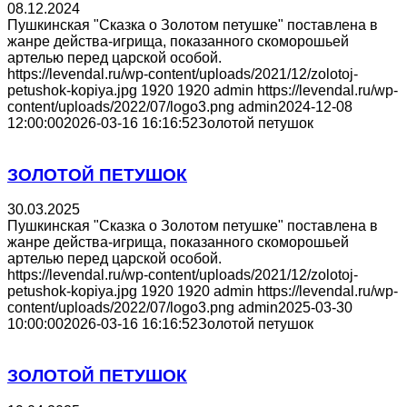
08.12.2024
Пушкинская "Сказка о Золотом петушке" поставлена в
жанре действа-игрища, показанного скоморошьей
артелью перед царской особой.
https://levendal.ru/wp-content/uploads/2021/12/zolotoj-
petushok-kopiya.jpg
1920
1920
admin
https://levendal.ru/wp-
content/uploads/2022/07/logo3.png
admin
2024-12-08
12:00:00
2026-03-16 16:16:52
Золотой петушок
ЗОЛОТОЙ ПЕТУШОК
30.03.2025
Пушкинская "Сказка о Золотом петушке" поставлена в
жанре действа-игрища, показанного скоморошьей
артелью перед царской особой.
https://levendal.ru/wp-content/uploads/2021/12/zolotoj-
petushok-kopiya.jpg
1920
1920
admin
https://levendal.ru/wp-
content/uploads/2022/07/logo3.png
admin
2025-03-30
10:00:00
2026-03-16 16:16:52
Золотой петушок
ЗОЛОТОЙ ПЕТУШОК