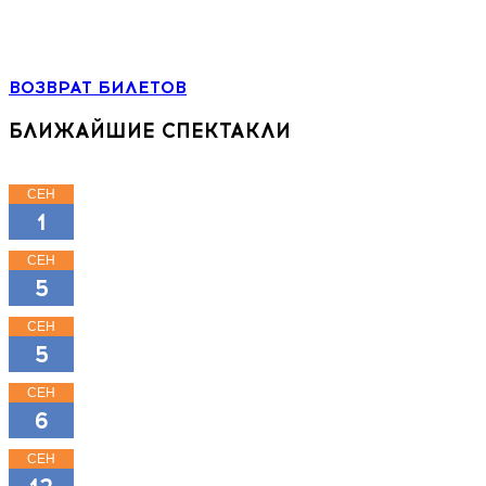
+7 (964) 383-07-07
+7(812) 246-64-73
ВОЗВРАТ БИЛЕТОВ
БЛИЖАЙШИЕ СПЕКТАКЛИ
СЕН
15:00
1
КЛАССНЫЕ КЛАССИКИ
СЕН
11:00
5
КЛАССНЫЕ КЛАССИКИ
СЕН
16:00
5
КЛАССНЫЕ КЛАССИКИ
СЕН
18:00
6
МОЖНО ПОПРОСИТЬ НИНУ?
СЕН
11:00
ТРИ ПОРОСЁНКА