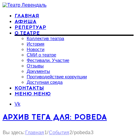
ГЛАВНАЯ
АФИША
РЕПЕРТУАР
О ТЕАТРЕ
Коллектив театра
История
Новости
СМИ о театре
Фестивали. Участие
Отзывы
Документы
Противодействие коррупции
Доступная среда
КОНТАКТЫ
МЕНЮ
МЕНЮ
Vk
АРХИВ ТЕГА ДЛЯ: POBEDA
1
2
Вы здесь:
/
/
pobeda
3
Главная
События