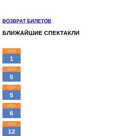
+7 (964) 383-07-07
+7(812) 246-64-73
ВОЗВРАТ БИЛЕТОВ
БЛИЖАЙШИЕ СПЕКТАКЛИ
СЕН
15:00
1
КЛАССНЫЕ КЛАССИКИ
СЕН
11:00
5
КЛАССНЫЕ КЛАССИКИ
СЕН
16:00
5
КЛАССНЫЕ КЛАССИКИ
СЕН
18:00
6
МОЖНО ПОПРОСИТЬ НИНУ?
СЕН
11:00
12
ТРИ ПОРОСЁНКА