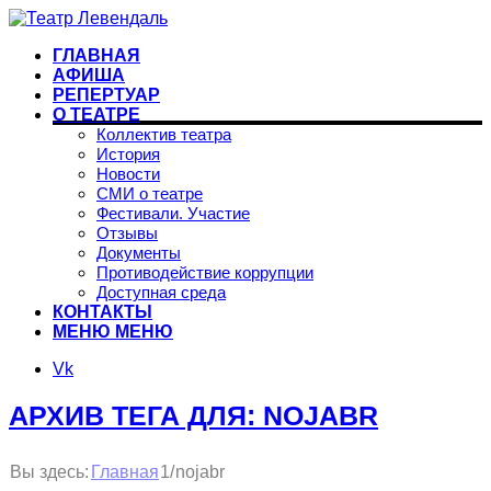
ГЛАВНАЯ
АФИША
РЕПЕРТУАР
О ТЕАТРЕ
Коллектив театра
История
Новости
СМИ о театре
Фестивали. Участие
Отзывы
Документы
Противодействие коррупции
Доступная среда
КОНТАКТЫ
МЕНЮ
МЕНЮ
Vk
АРХИВ ТЕГА ДЛЯ: NOJABR
1
Вы здесь:
/
nojabr
Главная