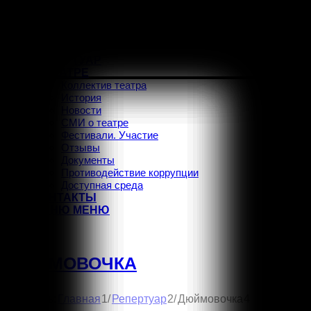
ГЛАВНАЯ
АФИША
РЕПЕРТУАР
О ТЕАТРЕ
Коллектив театра
История
Новости
СМИ о театре
Фестивали. Участие
Отзывы
Документы
Противодействие коррупции
Доступная среда
КОНТАКТЫ
МЕНЮ
МЕНЮ
Vk
ДЮЙМОВОЧКА
1
2
Вы здесь:
/
/
Дюймовочка
4
Главная
Репертуар