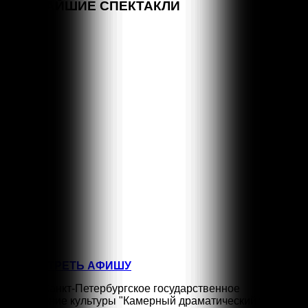
БЛИЖАЙШИЕ СПЕКТАКЛИ
СЕН
15:00
1
КЛАССНЫЕ КЛАССИКИ
СЕН
19:30
4
МАЛЕНЬКИЙ ЧЕЛОВЕК
СЕН
18:00
6
МОЖНО ПОПРОСИТЬ НИНУ?
СЕН
11:00
13
ТАЙНА ЛАМПЫ АЛАДДИНА
СЕН
16:00
13
ТАЙНА ЛАМПЫ АЛАДДИНА
ПОСМОТРЕТЬ АФИШУ
©2026 Санкт-Петербургское государственное
учреждение культуры "Камерный драматический театр