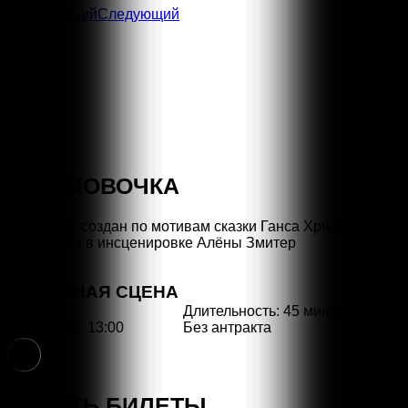
Предыдущий
Следующий
ДЮЙМОВОЧКА
Спектакль создан по мотивам сказки Ганса Христиана
Андерсена в инсценировке Алёны Змитер
ОСНОВНАЯ СЦЕНА
Длительность: 45 минут
Без антракта
09.03.2025, 13:00
6+
КУПИТЬ БИЛЕТЫ