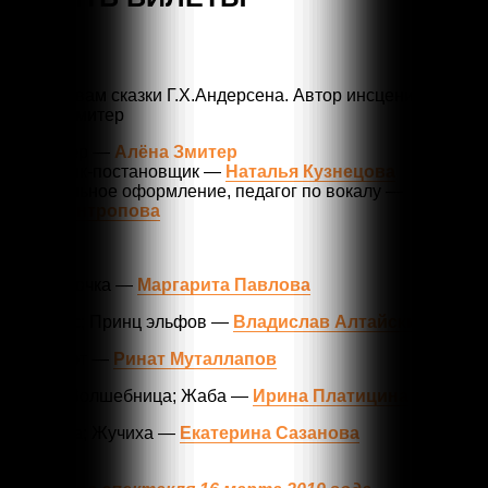
По мотивам сказки Г.Х.Андерсена. Автор инсценировки
Алёна Змитер
Режиссёр —
Алёна Змитер
Художник-постановщик —
Наталья Кузнецова
Музыкальное оформление, педагог по вокалу —
Юлия Антропова
В ролях:
Дюймовочка —
Маргарита Павлова
Жабкинс; Принц эльфов —
Владислав Алтайский
Жук; Крот —
Ринат Муталлапов
Мышь; Волшебница; Жаба —
Ирина Платицина
Ласточка; Жучиха —
Екатерина Сазанова