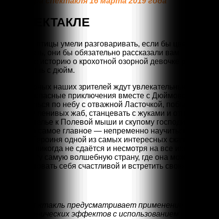
Премьера спектакля 16 марта 2019 года
О СПЕКТАКЛЕ
Если бы птицы умели разговаривать, если бы цветы
умели петь, они бы обязательно рассказали вам
чудесную историю о крохотной озорной девочке ростом
всего лишь с дюйм.
Самых юных наших зрителей ждут увлекательные, а
порой и опасные приключения вместе с Дюймовочкой!
Прокатиться по небу с отважной Ласточкой, побывать на
болоте у ленивых жаб, станцевать с жуками и отправится
в подземелье к Полевой мыши и скупому господину
Кроту, но самое главное — непременно научиться видеть
чудеса. Героиня одной из самых интересных сказок на
планете никогда не сдаётся и несмотря на все испытания
находит ту самую волшебную страну, где она может
почувствовать себя счастливой и встретить свою любовь.
Спектакль предусматривает применение
сценических эффектов с использованием