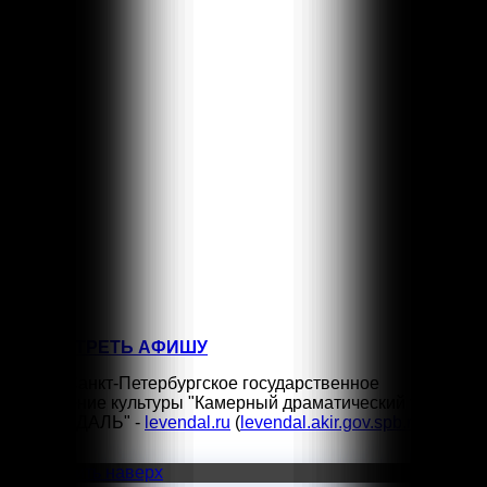
15:00
1
КЛАССНЫЕ КЛАССИКИ
СЕН
11:00
5
КЛАССНЫЕ КЛАССИКИ
СЕН
16:00
5
КЛАССНЫЕ КЛАССИКИ
СЕН
18:00
6
МОЖНО ПОПРОСИТЬ НИНУ?
СЕН
11:00
12
ТРИ ПОРОСЁНКА
ПОСМОТРЕТЬ АФИШУ
©2026 Санкт-Петербургское государственное
учреждение культуры "Камерный драматический театр
"ЛЕВЕНДАЛЬ" -
levendal.ru
(
levendal.akir.gov.spb.ru
)
Vk
Прокрутить наверх