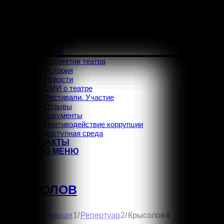
ГЛАВНАЯ
АФИША
РЕПЕРТУАР
О ТЕАТРЕ
Коллектив театра
История
Новости
СМИ о театре
Фестивали. Участие
Отзывы
Документы
Противодействие коррупции
Доступная среда
КОНТАКТЫ
МЕНЮ
МЕНЮ
Vk
КРЫСОЛОВ
1
2
Вы здесь:
/
/
Крысолов
4
Главная
Репертуар