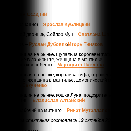
В ролях:
Я –
Артём Осадчий
Я (подсознание) –
Ярослав Кублицкий
Сузи, злой двойник, Сейлор Мун –
Светлана Шпак
Крысолов –
Руслан Дубовик
/
Игорь Тиняков
Крыса, нищая на рынке, щупальца королевы тифа,
отражение в лабиринте, женщина в мантилье,
демонический ребенок –
Маргарита Павлова
Крыса, нищая на рынке, королева тифа, отражение в
лабиринте, женщина в мантилье, демонический ребенок
–
Ирина Бакуненко
Крыса, нищий на рынке, кошка Луна, подозрительный
англичанин –
Владислав Алтайский
Крыса, рабочий на митинге –
Ринат Муталлапов
Премьера спектакля состоялась
19 октября 2024 года