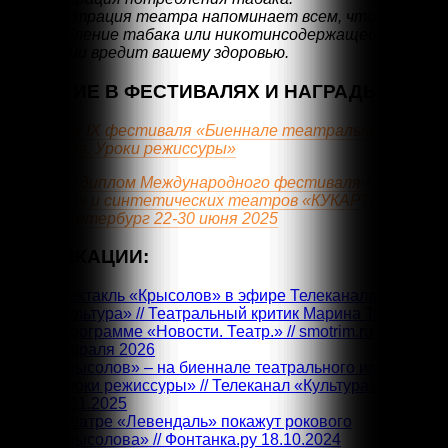
Администрация театра напоминает всем, что
употребление табака или никотинсодержащей
продукции вредит вашему здоровью.
УЧАСТИЕ В ФЕСТИВАЛЯХ И НАГРАДЫ:
Участник IX фестиваля «Биеннале театрального
искусства. Уроки режиссуры»
Золотой диплом Международного фестиваля-биеннале
кукольных и синтетических театров «КУКАРТ», г.
Санкт-Петербург 22-30 июня 2025
ПУБЛИКАЦИИ:
Спектакль «Крысолов» в эфире Телеканала
«Культура» // Театральный критик Марина Токарева
в программе «Новости. Театр.» // smotrim.ru 5
февраля 2026
«Крысолов» – на биеннале театрального искусства
«Уроки режиссуры» // Телеканал «Культура»
12.11.2025
В театре «Левендаль» покажут рокового
«Крысолова» // Фонтанка.ру 18.10.2024