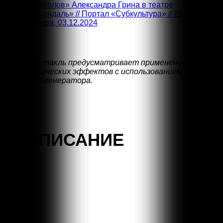
«Крысолов» Александра Грина в театре
«Левендаль» // Портал «Субкультура» //
Егор
Куликов, 03.12.2024
Спектакль предусматривает применение
сценических эффектов с использованием
дымогенератора.
РАСПИСАНИЕ
Результаты
не
найдены.