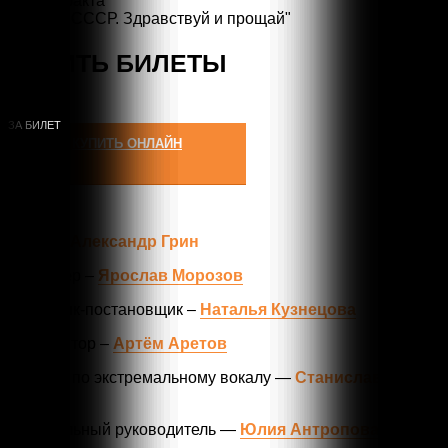
Без антракта
Проект "СССР. Здравствуй и прощай"
КУПИТЬ БИЛЕТЫ
1200
Р
КУПИТЬ ОНЛАЙН
Автор –
Александр Грин
Режиссёр –
Ярослав Морозов
Художник-постановщик –
Наталья Кузнецова
Композитор –
Артём Аретов
Педагог по экстремальному вокалу —
Станислав
Мудров
Музыкальный руководитель —
Юлия Антропова