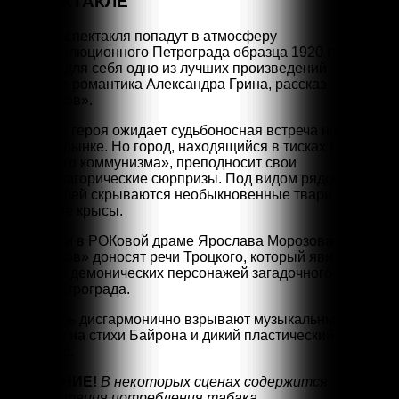
О СПЕКТАКЛЕ
Зрители спектакля попадут в атмосферу
постреволюционного Петрограда образца 1920 года и
откроют для себя одно из лучших произведений
писателя-романтика Александра Грина, рассказ
«Крысолов».
Главного героя ожидает судьбоносная встреча на
Сенном рынке. Но город, находящийся в тисках голода и
«военного коммунизма», преподносит свои
фантасмагорические сюрпризы. Под видом рядовых
обывателей скрываются необыкновенные твари —
зловещие крысы.
Дух эпохи в РОКовой драме Ярослава Морозова
«Крысолов» доносят речи Троцкого, который явится
одним из демонических персонажей загадочного театра
теней Петрограда.
Спектакль дисгармонично взрывают музыкальные рок —
баллады на стихи Байрона и дикий пластический
перепляс.
ВНИМАНИЕ!
В некоторых сценах содержится
демонстрация потребления табака.