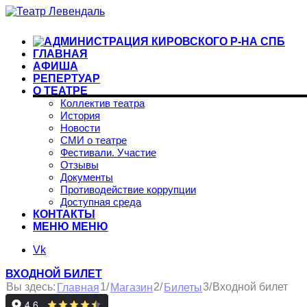
ГЛАВНАЯ
АФИША
РЕПЕРТУАР
О ТЕАТРЕ
Коллектив театра
История
Новости
СМИ о театре
Фестивали. Участие
Отзывы
Документы
Противодействие коррупции
Доступная среда
КОНТАКТЫ
МЕНЮ
МЕНЮ
Vk
ВХОДНОЙ БИЛЕТ
1
2
3
Вы здесь:
/
/
/
Входной билет
Главная
Магазин
Билеты