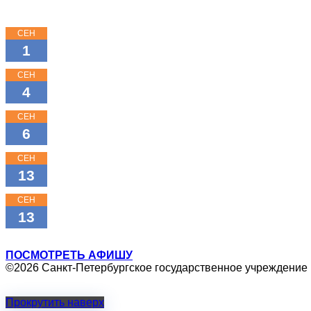
СЕН
15:00
1
КЛАССНЫЕ КЛАССИКИ
СЕН
19:30
4
МАЛЕНЬКИЙ ЧЕЛОВЕК
СЕН
18:00
6
МОЖНО ПОПРОСИТЬ НИНУ?
СЕН
11:00
13
ТАЙНА ЛАМПЫ АЛАДДИНА
СЕН
16:00
13
ТАЙНА ЛАМПЫ АЛАДДИНА
ПОСМОТРЕТЬ АФИШУ
©2026 Санкт-Петербургское государственное учреждение
Прокрутить наверх