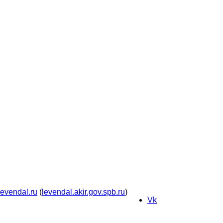
levendal.ru
(
levendal.akir.gov.spb.ru
)
Vk