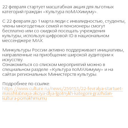
22 февраля стартует масштабная акция для льготных
категорий граждан «Культура поMAХимуму».
С 22 февраля до 1 марта люди с инвалидностью, студенты,
члены многодетных семей и пенсионеры смогут
бесплатно или со скидкой посещать учреждения
культуры, используя цифровой ID в национальном
мессенджере MAX.
Минкультуры России активно поддерживает инициативы,
направленные на приобщение широкой аудитории к
искусству.
Ознакомиться со списком мероприятий можно в
специальном разделе «Культура поМАХимуму» и на
сайтах региональных Министерств культуры.
Подробнее по ссылке:
https://www.culture.ru/news/259153/22-fevralya-startuet-
masshtabnaya-akciya-dlya-lgotnykh-kategorii-grazhdan-
kultura-pomakhimumu