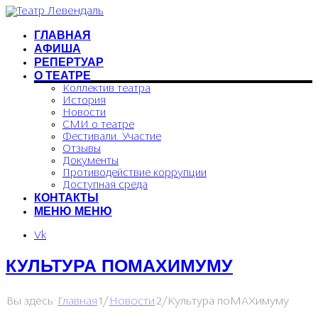
ГЛАВНАЯ
АФИША
РЕПЕРТУАР
О ТЕАТРЕ
Коллектив театра
История
Новости
СМИ о театре
Фестивали. Участие
Отзывы
Документы
Противодействие коррупции
Доступная среда
КОНТАКТЫ
МЕНЮ
МЕНЮ
Vk
КУЛЬТУРА ПОMAХИМУМУ
Главная
Новости
Вы здесь:
/
/
Культура поMAХимуму
1
2