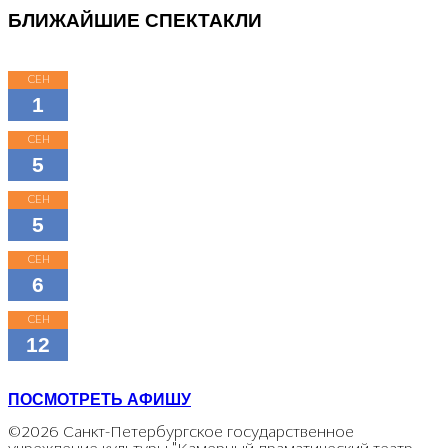
БЛИЖАЙШИЕ СПЕКТАКЛИ
СЕН
15:00
1
КЛАССНЫЕ КЛАССИКИ
СЕН
11:00
5
КЛАССНЫЕ КЛАССИКИ
СЕН
16:00
5
КЛАССНЫЕ КЛАССИКИ
СЕН
18:00
6
МОЖНО ПОПРОСИТЬ НИНУ?
СЕН
11:00
12
ТРИ ПОРОСЁНКА
ПОСМОТРЕТЬ АФИШУ
©2026 Санкт-Петербургское государственное