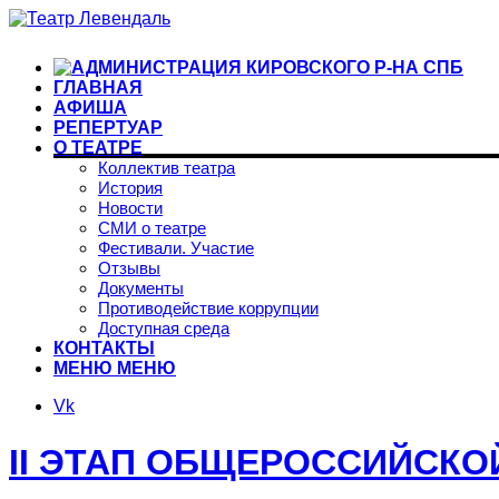
ГЛАВНАЯ
АФИША
РЕПЕРТУАР
О ТЕАТРЕ
Коллектив театра
История
Новости
СМИ о театре
Фестивали. Участие
Отзывы
Документы
Противодействие коррупции
Доступная среда
КОНТАКТЫ
МЕНЮ
МЕНЮ
Vk
II ЭТАП ОБЩЕРОССИЙСКО