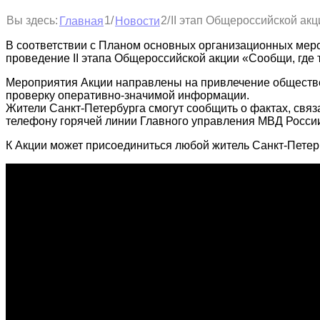
1
2
Вы здесь:
/
/
II этап Общероссийской акц
Главная
Новости
В соответствии с Планом основных организационных мероп
проведение II этапа Общероссийской акции «Сообщи, где т
Мероприятия Акции направлены на привлечение обществен
проверку оперативно-значимой информации.
Жители Санкт-Петербурга смогут сообщить о фактах, свя
телефону горячей линии Главного управления МВД России 
К Акции может присоединиться любой житель Санкт-Петер