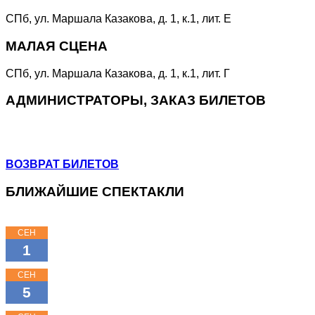
СПб, ул. Маршала Казакова, д. 1, к.1, лит. Е
МАЛАЯ СЦЕНА
СПб, ул. Маршала Казакова, д. 1, к.1, лит. Г
АДМИНИСТРАТОРЫ, ЗАКАЗ БИЛЕТОВ
+7 (964) 383-07-07
+7(812) 246-64-73
ВОЗВРАТ БИЛЕТОВ
БЛИЖАЙШИЕ СПЕКТАКЛИ
СЕН
15:00
1
КЛАССНЫЕ КЛАССИКИ
СЕН
11:00
5
КЛАССНЫЕ КЛАССИКИ