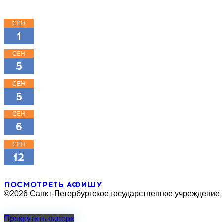
СЕН
15:00
1
КЛАССНЫЕ КЛАССИКИ
СЕН
11:00
5
КЛАССНЫЕ КЛАССИКИ
СЕН
16:00
5
КЛАССНЫЕ КЛАССИКИ
СЕН
18:00
6
МОЖНО ПОПРОСИТЬ НИНУ?
СЕН
11:00
12
ТРИ ПОРОСЁНКА
ПОСМОТРЕТЬ АФИШУ
©2026 Санкт-Петербургское государственное учреждение
Прокрутить наверх