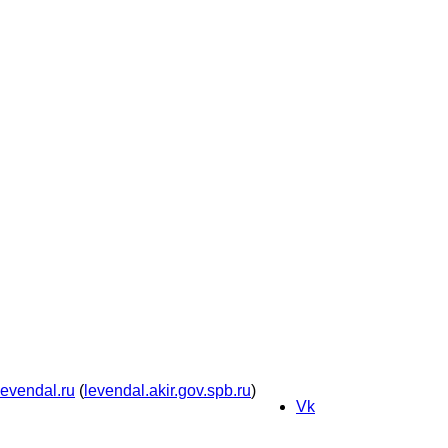
levendal.ru
(
levendal.akir.gov.spb.ru
)
Vk