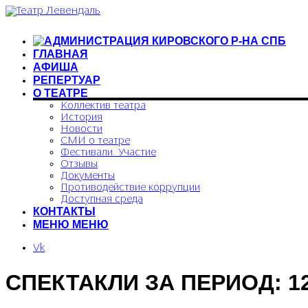
ГЛАВНАЯ
АФИША
РЕПЕРТУАР
О ТЕАТРЕ
Коллектив театра
История
Новости
СМИ о театре
Фестивали. Участие
Отзывы
Документы
Противодействие коррупции
Доступная среда
КОНТАКТЫ
МЕНЮ
МЕНЮ
Vk
СПЕКТАКЛИ ЗА ПЕРИОД: 12