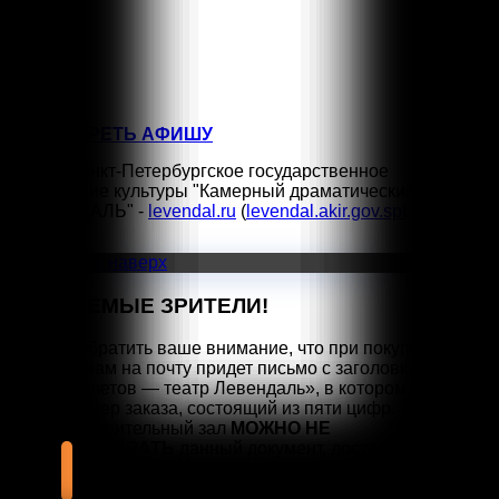
6
МОЖНО ПОПРОСИТЬ НИНУ?
СЕН
11:00
12
ТРИ ПОРОСЁНКА
ПОСМОТРЕТЬ АФИШУ
©2026 Санкт-Петербургское государственное
учреждение культуры "Камерный драматический театр
"ЛЕВЕНДАЛЬ" -
levendal.ru
(
levendal.akir.gov.spb.ru
)
Vk
Прокрутить наверх
УВАЖАЕМЫЕ ЗРИТЕЛИ!
Просим обратить ваше внимание, что при покупке билета
на сайте вам на почту придет письмо с заголовком
«Заказ билетов — театр Левендаль», в котором будет
указан номер заказа, состоящий из пяти цифр. Для
прохода в зрительный зал
МОЖНО НЕ
РАСПЕЧАТЫВАТЬ
данный документ, достаточно просто
показать администратору номер заказа.