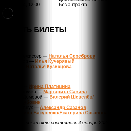
Без антракта
04.01.2024, 12:00
6+
КУПИТЬ БИЛЕТЫ
Автор и режиссёр —
Наталья Сереброва
Композитор —
Илья Кучерявый
Художник-
Наталья Кузнецова
В ролях:
Бабушка —
Ирина Платицина
Тоня, её внучка —
Маргарита Савина
Дедушка Домовой —
Валерий Шевелёв
/
Руслан Дубовик
Туня, его внук —
Александр Сазанов
Дух —
Ирина Бакуненко
/
Екатерина Сазанова
Премьера спектакля состоялась 4 января 2024 года