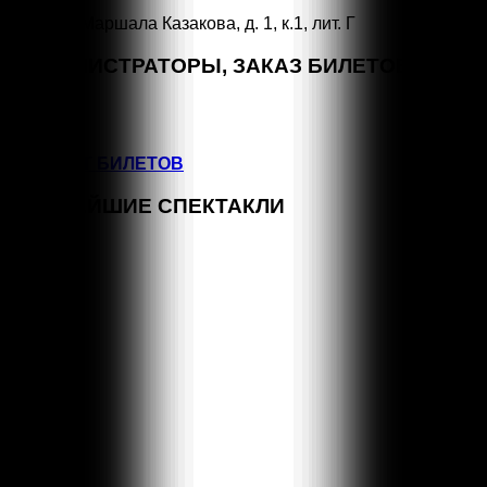
СПб, ул. Маршала Казакова, д. 1, к.1, лит. Г
АДМИНИСТРАТОРЫ, ЗАКАЗ БИЛЕТОВ
+7 (964) 383-07-07
+7(812) 246-64-73
ВОЗВРАТ БИЛЕТОВ
БЛИЖАЙШИЕ СПЕКТАКЛИ
СЕН
15:00
1
КЛАССНЫЕ КЛАССИКИ
СЕН
11:00
5
КЛАССНЫЕ КЛАССИКИ
СЕН
16:00
5
КЛАССНЫЕ КЛАССИКИ
СЕН
18:00