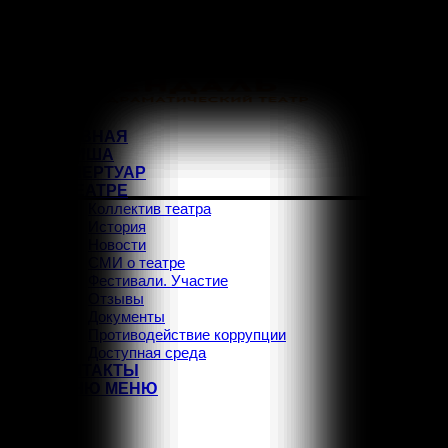
ГЛАВНАЯ
АФИША
РЕПЕРТУАР
О ТЕАТРЕ
Коллектив театра
История
Новости
СМИ о театре
Фестивали. Участие
Отзывы
Документы
Противодействие коррупции
Доступная среда
КОНТАКТЫ
МЕНЮ
МЕНЮ
Vk