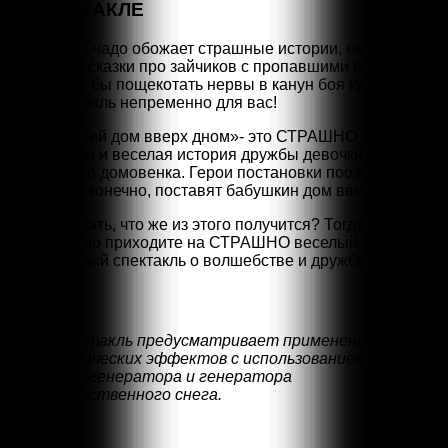
О СПЕКТАКЛЕ
Если ваше чадо обожает страшные истории, ему
наскучили сказки про зайчиков с пропавшими подарками
и хотелось бы пощекотать нервы в канун боя курантов, то
этот спектакль непременно для вас!
«Новогодний дом вверх дном»- это СТРАШНО
интересная и веселая история дружбы девочки и
настоящего домовенка. Герои постановки поозорничают
от души и, конечно, поставят бабушкин дом вверх дном.
Хотите узнать, что же из этого получится? Тогда
обязательно приходите на СТРАШНО веселый
музыкальный спектакль о волшебстве и дружбе.
Спектакль предусматривает применение
сценических эффектов с использованием
дымогенератора и генератора
искусственного снега.