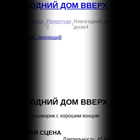
НОВОГОДНИЙ ДОМ ВВЕРХ ДНОМ
Вы
Новогодний дом вверх
Главная
Репертуар
/
/
здесь:
дном
4
1
2
Предыдущий
Следующий
НОВОГОДНИЙ ДОМ ВВЕРХ ДНОМ
Новогодний кошмарик с хорошим концом
ОСНОВНАЯ СЦЕНА
Длительность: 45 мин.