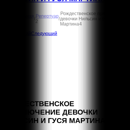
Рождественское приключение
Вы
Главная
Репертуар
/
/
девочки Нильсин и гуся
здесь:
1
2
Мартина
4
Предыдущий
Следующий
РОЖДЕСТВЕНСКОЕ
ПРИКЛЮЧЕНИЕ ДЕВОЧКИ
НИЛЬСИН И ГУСЯ МАРТИНА