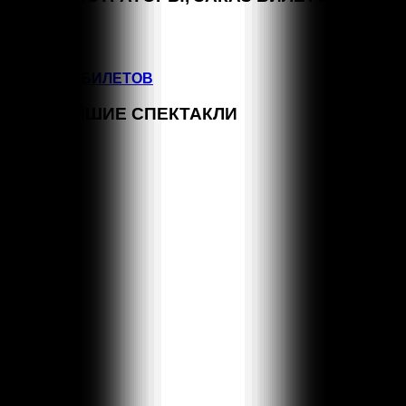
+7 (964) 383-07-07
+7(812) 246-64-73
ВОЗВРАТ БИЛЕТОВ
БЛИЖАЙШИЕ СПЕКТАКЛИ
СЕН
15:00
1
КЛАССНЫЕ КЛАССИКИ
СЕН
11:00
5
КЛАССНЫЕ КЛАССИКИ
СЕН
16:00
5
КЛАССНЫЕ КЛАССИКИ
СЕН
18:00
6
МОЖНО ПОПРОСИТЬ НИНУ?
СЕН
11:00