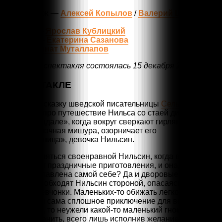
Грабарь
Кот Тир / Ёж —
Алексей Копылов
/
Валерий Шевелёв
Крысы:
Кристер —
Ярослав Кублицкий
Беатрис —
Екатерина Сазанова
Ларс —
Ринат Муталлапов
Премьера спектакля состоялась 15 декабря 2019 года
О СПЕКТАКЛЕ
Все знают сказку шведской писательницы
Сельмы
Лагерлёф
про путешествие Нильса со стаей диких гусей.
А в «Левендале», когда вокруг сверкают гирлянды и
шуршит ёлочная мишура, озорничает его
«родственница», девочка Нильсин.
Чем же заняться своенравной Нильсин, когда в доме
вовсю идут праздничные приготовления, и она, наконец-
то, предоставлена самой себе? Да и дворовые животные
давно уже обходят Нильсин стороной, опасаясь затей
озорной девчонки. Маленьких-то обижать легко.
Но если ты сама сплошное приключение для всех
остальных, то неужели какой-то маленький гном может
что-то изменить, всего лишь исполнив желание Нильсин