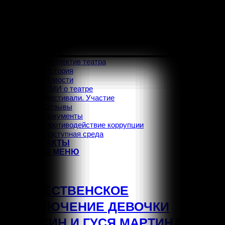
ГЛАВНАЯ
АФИША
РЕПЕРТУАР
О ТЕАТРЕ
Коллектив театра
История
Новости
СМИ о театре
Фестивали. Участие
Отзывы
Документы
Противодействие коррупции
Доступная среда
КОНТАКТЫ
МЕНЮ
МЕНЮ
Vk
РОЖДЕСТВЕНСКОЕ
ПРИКЛЮЧЕНИЕ ДЕВОЧКИ
НИЛЬСИН И ГУСЯ МАРТИНА