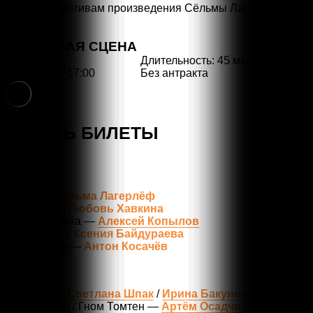
Сказка по мотивам произведения Сёльмы Лагерлёф
ОСНОВНАЯ СЦЕНА
Длительность: 45 мин.
Без антракта
01.12.2024, 17:00
6+
КУПИТЬ БИЛЕТЫ
Автор —
Сельма Лагерлёф
Перевод —
Любовь Хавкина
Инсценировка —
Алексей Копылов
Режиссёр —
Ксения Байдураева
Композитор —
Антон Косачёв
В ролях:
Нильсин —
Светлана Шпак
/
Ирина Бакуненко
Гусь Мартин / Гном Томтен —
Артём Осадчий
/
Георгий