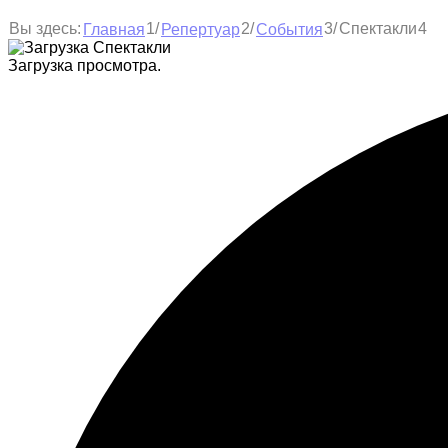
1
2
3
Вы здесь:
/
/
/
Спектакли
4
Главная
Репертуар
События
Загрузка просмотра.