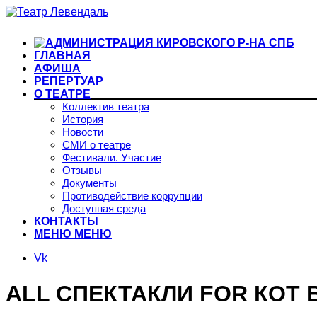
ГЛАВНАЯ
АФИША
РЕПЕРТУАР
О ТЕАТРЕ
Коллектив театра
История
Новости
СМИ о театре
Фестивали. Участие
Отзывы
Документы
Противодействие коррупции
Доступная среда
КОНТАКТЫ
МЕНЮ
МЕНЮ
Vk
ALL СПЕКТАКЛИ FOR КОТ 