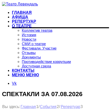
ГЛАВНАЯ
АФИША
РЕПЕРТУАР
О ТЕАТРЕ
Коллектив театра
История
Новости
СМИ о театре
Фестивали. Участие
Отзывы
Документы
Противодействие коррупции
Доступная среда
КОНТАКТЫ
МЕНЮ
МЕНЮ
Vk
СПЕКТАКЛИ ЗА 07.08.2026
1
2
3
Вы здесь:
/
/
Главная
События
Репертуар