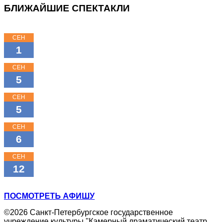
БЛИЖАЙШИЕ СПЕКТАКЛИ
СЕН
15:00
1
КЛАССНЫЕ КЛАССИКИ
СЕН
11:00
5
КЛАССНЫЕ КЛАССИКИ
СЕН
16:00
5
КЛАССНЫЕ КЛАССИКИ
СЕН
18:00
6
МОЖНО ПОПРОСИТЬ НИНУ?
СЕН
11:00
12
ТРИ ПОРОСЁНКА
ПОСМОТРЕТЬ АФИШУ
©2026 Санкт-Петербургское государственное
учреждение культуры "Камерный драматический театр