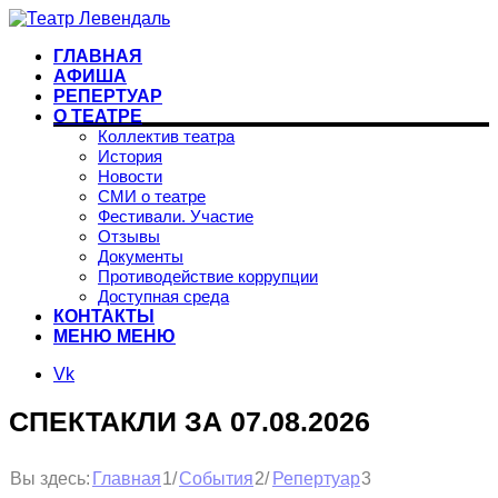
ГЛАВНАЯ
АФИША
РЕПЕРТУАР
О ТЕАТРЕ
Коллектив театра
История
Новости
СМИ о театре
Фестивали. Участие
Отзывы
Документы
Противодействие коррупции
Доступная среда
КОНТАКТЫ
МЕНЮ
МЕНЮ
Vk
СПЕКТАКЛИ ЗА 07.08.2026
1
2
3
Вы здесь:
/
/
Главная
События
Репертуар