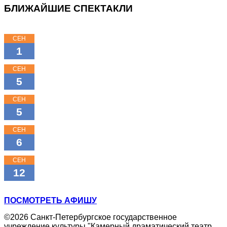
БЛИЖАЙШИЕ СПЕКТАКЛИ
СЕН
15:00
1
КЛАССНЫЕ КЛАССИКИ
СЕН
11:00
5
КЛАССНЫЕ КЛАССИКИ
СЕН
16:00
5
КЛАССНЫЕ КЛАССИКИ
СЕН
18:00
6
МОЖНО ПОПРОСИТЬ НИНУ?
СЕН
11:00
12
ТРИ ПОРОСЁНКА
ПОСМОТРЕТЬ АФИШУ
©2026 Санкт-Петербургское государственное
учреждение культуры "Камерный драматический театр