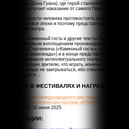
Дона Жуана (Дона Гуана), где герой становится жертвой
страстей и получает наказание от самого Провидения.
Тема способности человека противостоять искушению
актуальна во все эпохи и поэтому представляет большой
интерес для театра.
Спектакль «Каменный гость и другие тексты Пушкина»
является игровым воплощением произведений
Александра Сергеевича («Каменный гость», «Сцена из
Фауста» и «Гаврилиада») и в конце представляет из себя
действо в формате интеллектуального театра, мягко
подсказывающее зрителю, что играть, конечно, до поры
можно, но лучше не заигрываться, ибо отвечать все
равно придется…
УЧАСТИЕ В ФЕСТИВАЛЯХ И НАГРАДЫ:
Золотой диплом Международного фестиваля-биеннале
кукольных и синтетических театров «КУКАРТ»
, г. Санкт-
Петербург 22-30 июня 2025
ПУБЛИКАЦИИ: