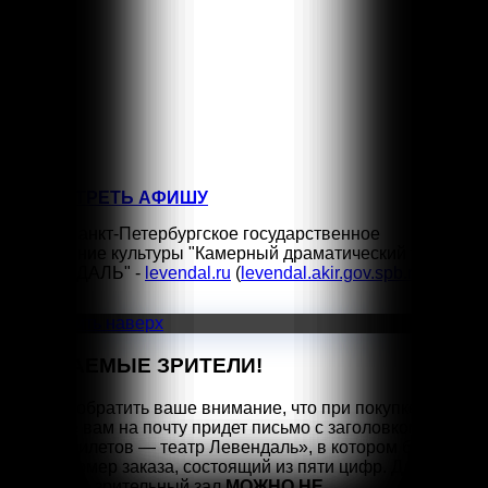
5
КЛАССНЫЕ КЛАССИКИ
СЕН
18:00
6
МОЖНО ПОПРОСИТЬ НИНУ?
СЕН
11:00
12
ТРИ ПОРОСЁНКА
ПОСМОТРЕТЬ АФИШУ
©2026 Санкт-Петербургское государственное
учреждение культуры "Камерный драматический театр
"ЛЕВЕНДАЛЬ" -
levendal.ru
(
levendal.akir.gov.spb.ru
)
Vk
Прокрутить наверх
УВАЖАЕМЫЕ ЗРИТЕЛИ!
Просим обратить ваше внимание, что при покупке билета
на сайте вам на почту придет письмо с заголовком
«Заказ билетов — театр Левендаль», в котором будет
указан номер заказа, состоящий из пяти цифр. Для
прохода в зрительный зал
МОЖНО НЕ