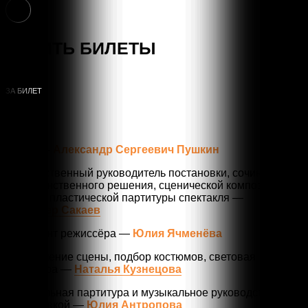
16+
КУПИТЬ БИЛЕТЫ
1200
Р
Автор —
Александр Сергеевич Пушкин
Художественный руководитель постановки, сочинитель
пространственного решения, сценической композиции
текста и пластической партитуры спектакля —
Искандер Сакаев
Ассистент режиссёра —
Юлия Ячменёва
Оформление сцены, подбор костюмов, световая
партитура —
Наталья Кузнецова
Музыкальная партитура и музыкальное руководство
постановкой —
Юлия Антропова