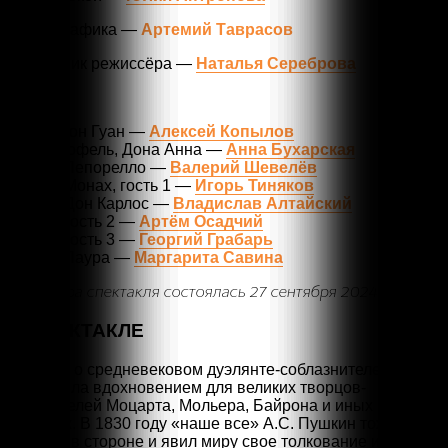
Видеографика —
Артемий Таврасов
Помощник режиссёра —
Наталья Сереброва
В ролях:
Фауст, Дон Гуан —
Алексей Копылов
Мефистофель, Дона Анна —
Анна Бухарская
1й бес, Лепорелло —
Валерий Шевелёв
2й бес, Монах, гость 1 —
Игорь Тиняков
3й бес, Дон Карлос —
Владислав Алтайский
4й бес, гость 2 —
Артём Осадчий
5й бес, гость 3 —
Георгий Грабарь
6й бес, Лаура —
Маргарита Савина
Премьера спектакля состоялась 27 сентября 2024 года
О СПЕКТАКЛЕ
Легенда о средневековом дуэлянте-соблазнителе
послужила вдохновением для великих творцов-
сочинителей Моцарта, Мольера, Байрона и иных многих
славных. В 1830 году «наше все» А.С. Пушкин тоже не
остался в стороне и явил миру свое толкование истории