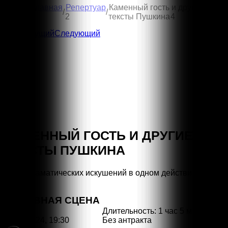
Вы
Каменный гость и другие
Главная
Репертуар
/
/
здесь:
тексты Пушкина
4
1
2
Предыдущий
Следующий
КАМЕННЫЙ ГОСТЬ И ДРУГИЕ
ТЕКСТЫ ПУШКИНА
Опыт драматических искушений в одном действии
ОСНОВНАЯ СЦЕНА
Длительность: 1 час 5 мин.
Без антракта
07.06.2024, 19:30