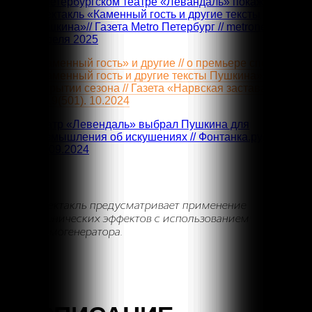
В петербургском театре «Левандаль» покажут
спектакль «Каменный гость и другие тексты
Пушкина»// Газета Metro Петербург // metronews.ru 3
апреля 2025
«Каменный гость» и другие // о премьере спектакля
«Каменный гость и другие тексты Пушкина» и
открытии сезона // Газета «Нарвская застава»
№19(501). 10.2024
Театр «Левендаль» выбрал Пушкина для
размышления об искушениях // Фонтанка.ру
26.09.2024
Спектакль предусматривает применение
сценических эффектов с использованием
дымогенератора.