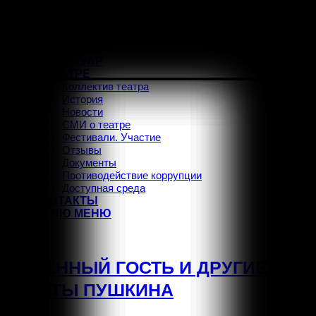
ГЛАВНАЯ
АФИША
РЕПЕРТУАР
О ТЕАТРЕ
Коллектив театра
История
Новости
СМИ о театре
Фестивали. Участие
Отзывы
Документы
Противодействие коррупции
Доступная среда
КОНТАКТЫ
МЕНЮ
МЕНЮ
Vk
КАМЕННЫЙ ГОСТЬ И ДРУГИЕ
ТЕКСТЫ ПУШКИНА